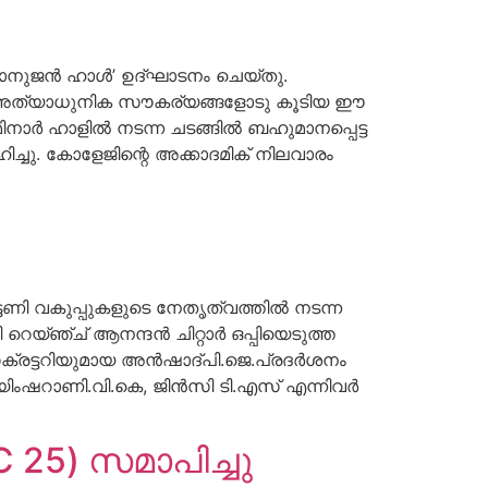
മാനുജൻ ഹാൾ’ ഉദ്ഘാടനം ചെയ്തു.
 അത്യാധുനിക സൗകര്യങ്ങളോടു കൂടിയ ഈ
മിനാർ ഹാളിൽ നടന്ന ചടങ്ങിൽ ബഹുമാനപ്പെട്ട
ചു. കോളേജിന്റെ അക്കാദമിക് നിലവാരം
ി വകുപ്പുകളുടെ നേതൃത്വത്തിൽ നടന്ന
 റെയ്ഞ്ച് ആനന്ദൻ ചിറ്റാർ ഒപ്പിയെടുത്ത
 സെക്രട്ടറിയുമായ അൻഷാദ്പി.ജെ.പ്രദർശനം
ംഷറാണി.വി.കെ, ജിൻസി ടി.എസ് എന്നിവർ
25) സമാപിച്ചു