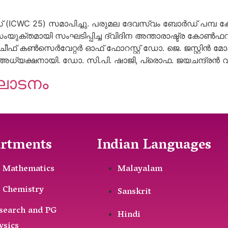
(ICWC 25) സമാപിച്ചു. പരുമല ദേവസ്വം ബോർഡ് പമ്പ ക
 സംയുക്തമായി സംഘടിപ്പിച്ച ദ്വിദിന അന്താരാഷ്ട്ര കോൺ
ഫ് കൺസെർവേറ്റർ ഓഫ് ഫോറസ്റ്റ് ഡോ. ജെ. ജസ്റ്റിൻ
ധ്യക്ഷനായി. ഡോ. സി.പി. ഷാജി, പ്രൊഫ. ജയചന്ദ്രൻ വി
ഘാടനം
rtments
Indian Languages
 Mathematics
Malayalam
 Chemistry
Sanskrit
search and PG
Hindi
ysics