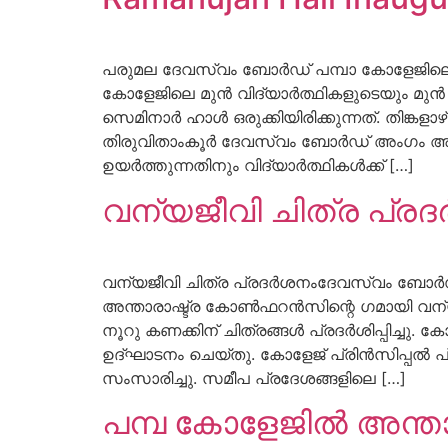
പരുമല ദേവസ്വം ബോർഡ് പമ്പാ കോളേജിലെ 
കോളേജിലെ മുൻ വിദ്യാർത്ഥികളുടെയും 
സെമിനാർ ഹാൾ ഒരുക്കിയിരിക്കുന്നത്. തിങ്ക
തിരുവിതാംകൂർ ദേവസ്വം ബോർഡ് അംഗം അഡ്വ.
ഉയർത്തുന്നതിനും വിദ്യാർത്ഥികൾക്ക് […]
വന്യജീവി ചിത്ര പ്ര
വന്യജീവി ചിത്ര പ്രദർശനംദേവസ്വം ബോർഡ്
അന്താരാഷ്ട്ര കോൺഫറൻസിന്റെ ഗമായി വന്യജീവി
നൂറു കണക്കിന് ചിത്രങ്ങൾ പ്രദർശിപ്പിച്ചു
ഉദ്ഘാടനം ചെയ്തു. കോളേജ് പ്രിൻസിപ്പൽ
സംസാരിച്ചു. സമീപ പ്രദേശങ്ങളിലെ […]
പമ്പ കോളേജിൽ അന്താ