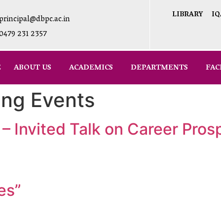
LIBRARY
IQ
principal@dbpc.ac.in
0479 231 2357
E
ABOUT US
ACADEMICS
DEPARTMENTS
FAC
ng Events
y – Invited Talk on Career Pro
es”