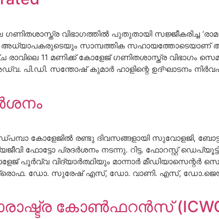
ഗണിതശാസ്ത്ര വിഭാഗത്തിൽ പുതുതായി സജ്ജീകരിച്ച ‘രാ
മുൻ അധ്യാപകരുടെയും സാമ്പത്തിക സഹായത്തോടെയാണ്
ളാഴ്ച രാവിലെ 11 മണിക്ക് കോളേജ് ഗണിതശാസ്ത്ര വിഭാഗം സെ
 പി.ഡി. സന്തോഷ് കുമാർ ഹാളിന്റെ ഉദ്ഘാടനം നിർവഹിച്
ദർശനം
പമ്പാ കോളേജിൽ രണ്ടു ദിവസങ്ങളായി സുവോളജി, ബോട്ടണ
 ഫോട്ടോ പ്രദർശനം നടന്നു. റിട്ട. ഫോറസ്റ്റ് ഡെപ്യൂട്ടി
. കോളേജ് പൂർവ്വ വിദ്യാർത്ഥിയും മാന്നാർ മീഡിയാസെന്റർ
 പ്രൊഫ. ഡോ. സുരേഷ് എസ്, ഡോ. വാണി. എസ്, ഡോ.ജെയി
രാഷ്ട്ര കോൺഫറൻസ് (ICWC 