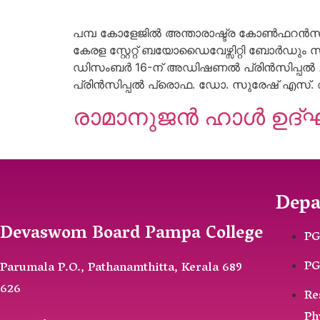
പമ്പ കോളേജിൽ അന്താരാഷ്ട്ര കോൺഫറൻസ് 
കേരള സ്റ്റേറ്റ് ബയോഡൈവേഴ്സിറ്റി ബോർഡും
ഡിസംബർ 16-ന് അഡിഷണൽ പ്രിൻസിപ്പൽ ചീ
പ്രിൻസിപ്പൽ പ്രൊഫ. ഡോ. സുരേഷ് എസ്. അ
രാമാനുജൻ ഹാൾ ഉദ്
Depa
Devaswom Board Pampa College
PG
PG
Parumala P.O., Pathanamthitta, Kerala 689
626
Re
Ph