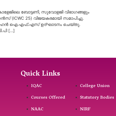
ോളേജിലെ ബോട്ടണി, സുവോളജി വിഭാഗങ്ങളും
ഫറൻസ് (ICWC 25) വിജയകരമായി സമാപിച്ചു.
 മോഹൻ ഐ.എഫ്.എസ് ഉദ്ഘാടനം ചെയ്തു.
.പി […]
Quick Links
IQAC
College Union
Courses Offered
Statutory Bodies
NAAC
NIRF