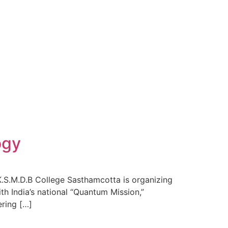
ogy
K.S.M.D.B College Sasthamcotta is organizing
th India’s national “Quantum Mission,”
ering […]